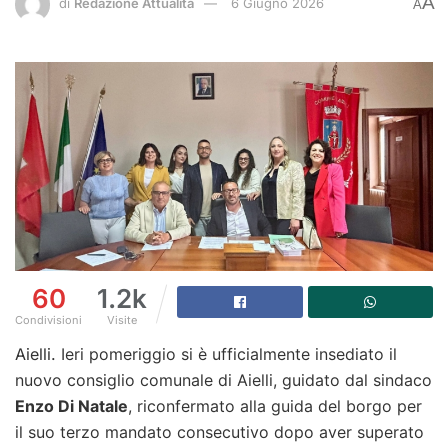
A
di
Redazione Attualità
6 Giugno 2026
A
60
1.2k
Condivisioni
Visite
Aielli.
Ieri pomeriggio si è ufficialmente insediato il
nuovo consiglio comunale di Aielli, guidato dal sindaco
Enzo Di Natale
, riconfermato alla guida del borgo per
il suo terzo mandato consecutivo dopo aver superato