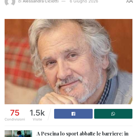
A
di
Alessandra Ciciotti
6 Giugno 2026
A
75
1.5k
Condivisioni
Visite
A Pescina lo sport abbatte le barriere: in