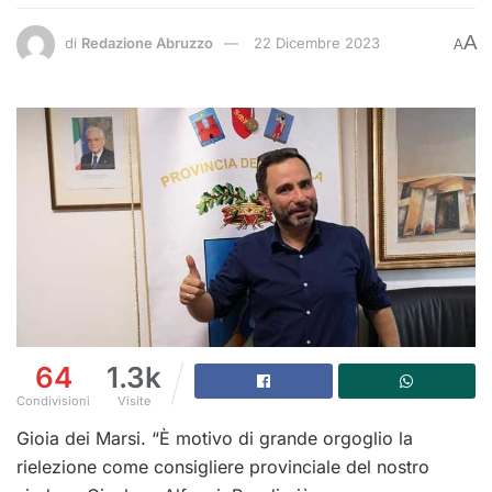
A
di
Redazione Abruzzo
22 Dicembre 2023
A
64
1.3k
Condivisioni
Visite
Gioia dei Marsi. “È motivo di grande orgoglio la
rielezione come consigliere provinciale del nostro