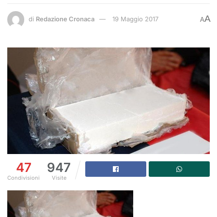
A
di
Redazione Cronaca
19 Maggio 2017
A
47
947
Condivisioni
Visite