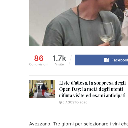
86
1.7k
Faceboo
Condivisioni
Visite
Liste d’attesa, la sorpresa degli
Open Day: la metà degli utenti
rifiuta visite ed esami anticipati
6 AGOSTO 2026
Avezzano. Tre giorni per selezionare i vini che