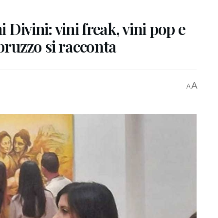
 Divini: vini freak, vini pop e
Abruzzo si racconta
A
A