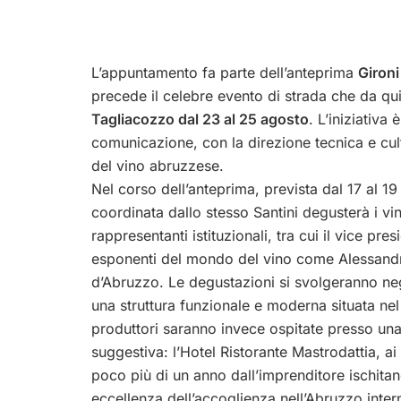
L’appuntamento fa parte dell’anteprima
Gironi
precede il celebre evento di strada che da qui
Tagliacozzo dal 23 al 25 agosto
. L’iniziativ
comunicazione, con la direzione tecnica e cul
del vino abruzzese.
Nel corso dell’anteprima, prevista dal 17 al 1
coordinata dallo stesso Santini degusterà i vin
rappresentanti istituzionali, tra cui il vice p
esponenti del mondo del vino come Alessandr
d’Abruzzo. Le degustazioni si svolgeranno neg
una struttura funzionale e moderna situata nel
produttori saranno invece ospitate presso una
suggestiva: l’Hotel Ristorante Mastrodattia, a
poco più di un anno dall’imprenditore ischitan
eccellenza dell’accoglienza nell’Abruzzo inter