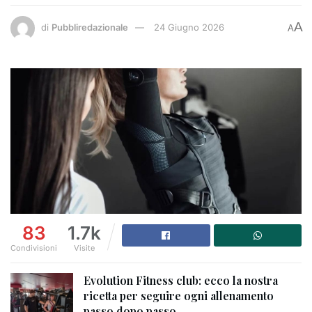
A
di
Pubbliredazionale
24 Giugno 2026
A
83
1.7k
Condivisioni
Visite
Evolution Fitness club: ecco la nostra
ricetta per seguire ogni allenamento
passo dopo passo