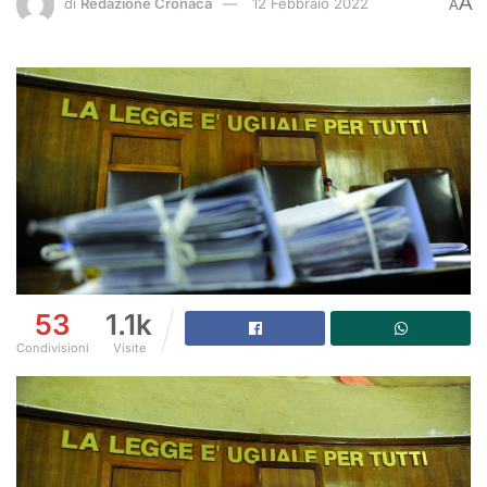
A
di
Redazione Cronaca
12 Febbraio 2022
A
53
1.1k
Condivisioni
Visite