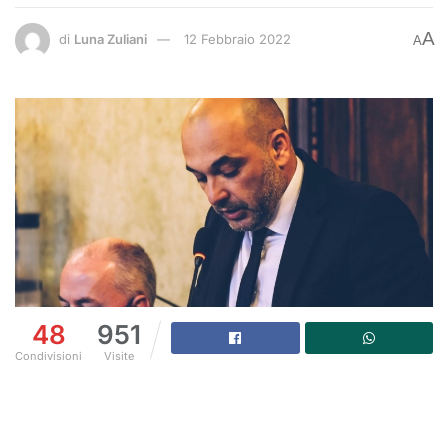
A
di
Luna Zuliani
12 Febbraio 2022
A
48
951
Condivisioni
Visite