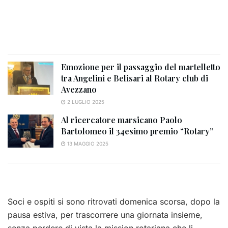
Emozione per il passaggio del martelletto
tra Angelini e Belisari al Rotary club di
Avezzano
2 LUGLIO 2025
Al ricercatore marsicano Paolo
Bartolomeo il 34esimo premio “Rotary”
13 MAGGIO 2025
Soci e ospiti si sono ritrovati domenica scorsa, dopo la
pausa estiva, per trascorrere una giornata insieme,
senza perdere di vista la mission rotariana che li