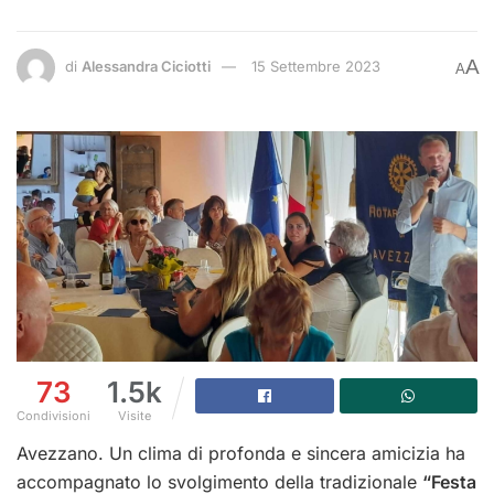
A
di
Alessandra Ciciotti
15 Settembre 2023
A
73
1.5k
Condivisioni
Visite
Avezzano. Un clima di profonda e sincera amicizia ha
accompagnato lo svolgimento della tradizionale
“Festa