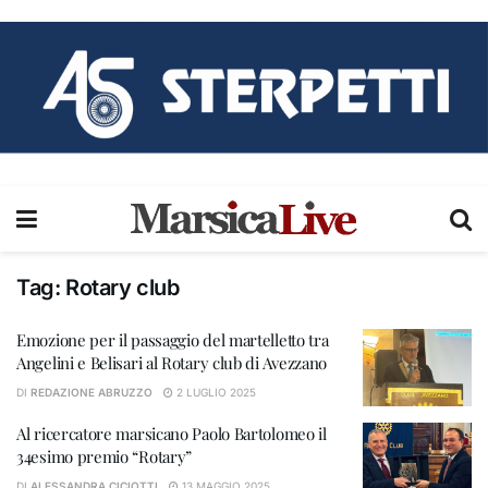
Tag:
Rotary club
Emozione per il passaggio del martelletto tra
Angelini e Belisari al Rotary club di Avezzano
DI
REDAZIONE ABRUZZO
2 LUGLIO 2025
Al ricercatore marsicano Paolo Bartolomeo il
34esimo premio “Rotary”
DI
ALESSANDRA CICIOTTI
13 MAGGIO 2025