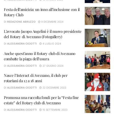
Festa dell’amicizia: un inno all’inclusione con il
Rotary Club
DI
REDAZIONE ABRUZZO
9 DICEMBRE 2024
L’avvocato Jacopo Angelini è il nuovo presidente
del Rotary di Avezzano (Fotogallery)
DI
ALESSANDRA CICIOTTI
4 LUGLIO 2024
Anche quest’anno il Rotary club di Avezzano
combatte la piaga dell’usura
DI
ALESSANDRA CICIOTTI
27 GIUGNO 2024
Nasce l’Interact di Avezzano, il club per
rotariani da 12 a 18 anni
DI
ALESSANDRA CICIOTTI
22 DICEMBRE 2023
Promossa una raccolta fondi per la “Festa fine
estate” del Rotary club di Avezzano
DI
ALESSANDRA CICIOTTI
15 SETTEMBRE 2023