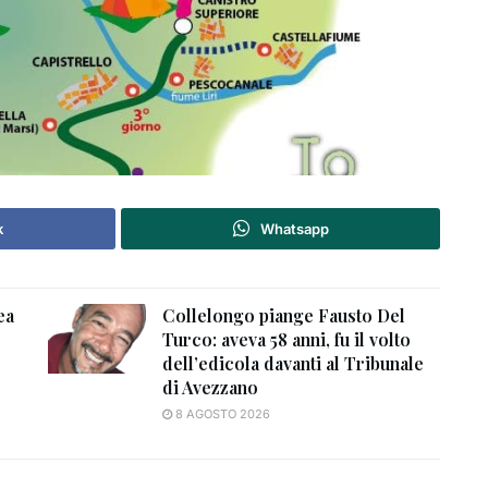
k
Whatsapp
ea
Collelongo piange Fausto Del
Turco: aveva 58 anni, fu il volto
dell’edicola davanti al Tribunale
di Avezzano
8 AGOSTO 2026