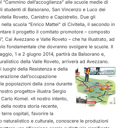
el “Cammino dell’accoglienza” alle scuole medie di
li studenti di Balsorano, San Vincenzo e Luco dei
itella Roveto, Canistro e Capistrello. Due gli
nella scuola “Enrico Mattei” di Civitella, il secondo in
sentare il progetto il comitato promotore – composto
i”, Cai Avezzano e Valle Roveto – che ha illustrato, ad
l ruolo fondamentale che dovranno svolgere le scuole. Il
aggio, 1 e 2 giugno 2014, partirà da Balsorano e,
uralistico della Valle Roveto, arriverà ad Avezzano.
i luoghi della Resistenza e della
berazione dall’occupazione
lle popolazioni della zona durante
 nostro progetto» illustra Sergio
Carlo Komel. «Il nostro intento,
 della nostra storia recente,
erre ospitali, favorire la
o naturalistico e culturale, conoscere le produzioni