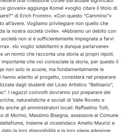
mettere una riflessione corale sull’attuale significato
sì giovani» aggiunge Komel «voglio citare il titolo di
 essere?” di Erich Fromm». «Con questo “Cammino”»
to all’avere. Vogliamo privilegiare non quello che
nda la nostra società civile». «Abbiamo un debito con
 società non si è sufficientemente impegnata a farvi
terra». «Io voglio sdebitarmi e dunque parlarvene»
e un nonno che racconta una storia ai propri nipoti,
 importante che voi conosciate la storia, per questo il
e non solo le scuole, ma fondamentalmente le
ti hanno aderito al progetto, consisterà nel preparare
zzata dagli studenti del Liceo Artistico “Bellisario”,
o”. I ragazzi coinvolti dovranno poi preparare dei
riche, naturalistiche e sociali di Valle Roveto e
o anche gli amministratori locali: Raffaelino Tolli,
ndaco di Morino, Massimo Bisegna, assessore al Comune
tellafiume, insieme al vicesindaco Amelio Maurizi e
dato la loro disponibilità e la loro piena adesione