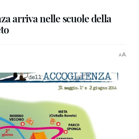
a arriva nelle scuole della
eto
A
A