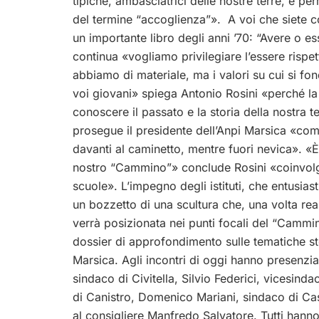
tipiche, ambasciatrici delle nostre terre, e per
del termine “accoglienza”». A voi che siete co
un importante libro degli anni ’70: “Avere o
continua «vogliamo privilegiare l’essere rispet
abbiamo di materiale, ma i valori su cui si fo
voi giovani» spiega Antonio Rosini «perché la
conoscere il passato e la storia della nostra 
prosegue il presidente dell’Anpi Marsica «com
davanti al caminetto, mentre fuori nevica». «È
nostro “Cammino”» conclude Rosini «coinvolg
scuole». L’impegno degli istituti, che entusias
un bozzetto di una scultura che, una volta reali
verrà posizionata nei punti focali del “Cammin
dossier di approfondimento sulle tematiche sto
Marsica. Agli incontri di oggi hanno presenziat
sindaco di Civitella, Silvio Federici, vicesi
di Canistro, Domenico Mariani, sindaco di Cas
al consigliere Manfredo Salvatore. Tutti hanno 