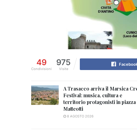
49
975
Faceboo
Condivisioni
Visite
A Trasacco arriva il Marsica Cr
Festival: musica, cultura e
territorio protagonisti in piazza
Matteotti
8 AGOSTO 2026