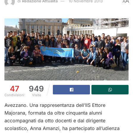
A
di
Redazione Attualità
10 Novembre 2013
A
47
949
Condivisioni
Visite
Avezzano. Una rappresentanza dell’IIS Ettore
Majorana, formata da oltre cinquanta alunni
accompagnati da otto docenti e dal dirigente
scolastico, Anna Amanzi, ha partecipato all’udienza