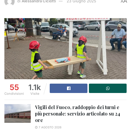
A
di
Alessandra Ciciotti
23 Giugno 2025
A
55
1.1k
Condivisioni
Visite
Vigili del Fuoco, raddoppio dei turni e
più personale: servizio articolato su 24
ore
7 AGOSTO 2026