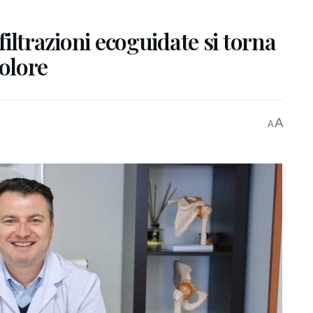
nfiltrazioni ecoguidate si torna
dolore
A
A