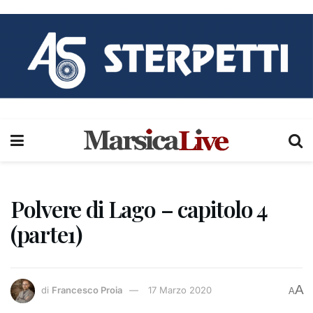
Polvere di Lago – capitolo 4
(parte1)
A
di
Francesco Proia
17 Marzo 2020
A