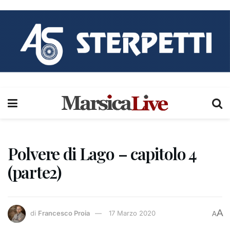
Polvere di Lago – capitolo 4
(parte2)
A
di
Francesco Proia
17 Marzo 2020
A