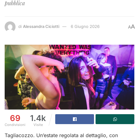
pubblica
A
di
Alessandra Ciciotti
6 Giugno 2026
A
69
1.4k
Condivisioni
Visite
Tagliacozzo. Un’estate regolata al dettaglio, con