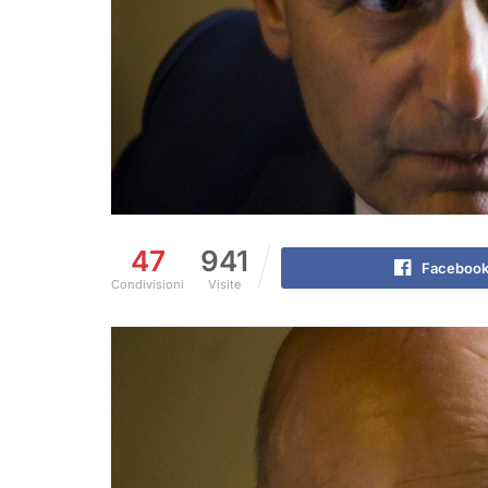
47
941
Faceboo
Condivisioni
Visite