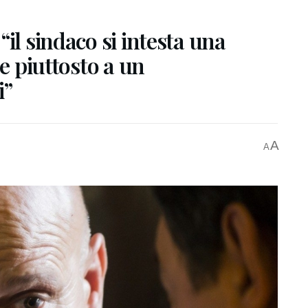
il sindaco si intesta una
se piuttosto a un
i”
A
A