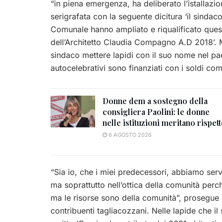
“in piena emergenza, ha deliberato l’istallaz
serigrafata con la seguente dicitura ‘il sind
Comunale hanno ampliato e riqualificato quest
dell’Architetto Claudia Compagno A.D 2018’. M
sindaco mettere lapidi con il suo nome nel pa
autocelebrativi sono finanziati con i soldi com
Donne dem a sostegno della
consigliera Paolini: le donne
nelle istituzioni meritano rispet
6 AGOSTO 2026
“Sia io, che i miei predecessori, abbiamo serv
ma soprattutto nell’ottica della comunità perc
ma le risorse sono della comunità”, prosegue D
contribuenti tagliacozzani. Nelle lapide che 