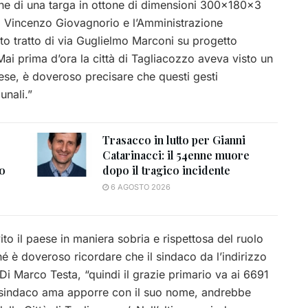
ione di una targa in ottone di dimensioni 300x180x3
aco Vincenzo Giovagnorio e l’Amministrazione
o tratto di via Guglielmo Marconi su progetto
ai prima d’ora la città di Tagliacozzo aveva visto un
ese, è doveroso precisare che questi gesti
unali.”
Trasacco in lutto per Gianni
Catarinacci: il 54enne muore
to
dopo il tragico incidente
6 AGOSTO 2026
ito il paese in maniera sobria e rispettosa del ruolo
hé è doveroso ricordare che il sindaco da l’indirizzo
i Marco Testa, “quindi il grazie primario va ai 6691
il sindaco ama apporre con il suo nome, andrebbe