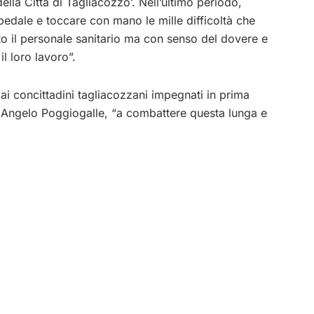
della Città di Tagliacozzo’. Nell’ultimo periodo,
edale e toccare con mano le mille difficoltà che
tto il personale sanitario ma con senso del dovere e
l loro lavoro”.
i concittadini tagliacozzani impegnati in prima
 Angelo Poggiogalle, “a combattere questa lunga e