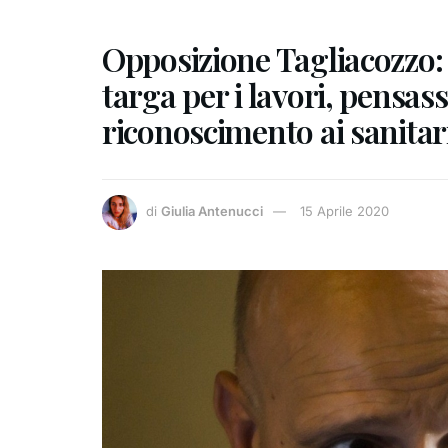
Opposizione Tagliacozzo: “
targa per i lavori, pensas
riconoscimento ai sanitar
di
Giulia Antenucci
15 Aprile 2020