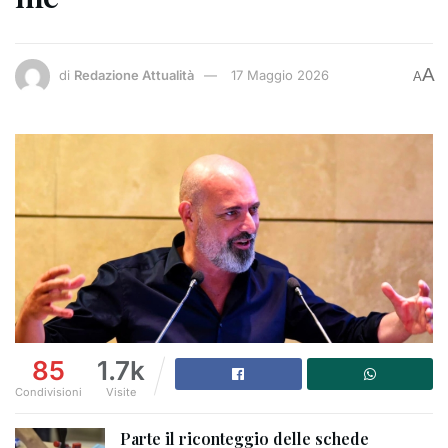
A
di
Redazione Attualità
17 Maggio 2026
A
85
1.7k
Condivisioni
Visite
Parte il riconteggio delle schede