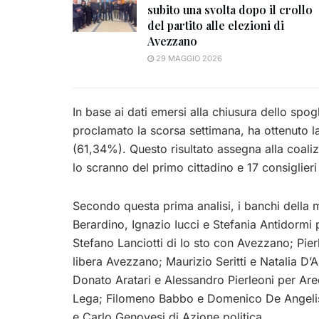
subito una svolta dopo il crollo
del partito alle elezioni di
Avezzano
29 MAGGIO 2026
In base ai dati emersi alla chiusura dello spog
proclamato la scorsa settimana, ha ottenuto l
(61,34%). Questo risultato assegna alla coal
lo scranno del primo cittadino e 17 consiglier
Secondo questa prima analisi, i banchi della
Berardino, Ignazio Iucci e Stefania Antidormi p
Stefano Lanciotti di Io sto con Avezzano; Pier
libera Avezzano; Maurizio Seritti e Natalia D
Donato Aratari e Alessandro Pierleoni per Aree
Lega; Filomeno Babbo e Domenico De Angelis 
e Carlo Genovesi di Azione politica.