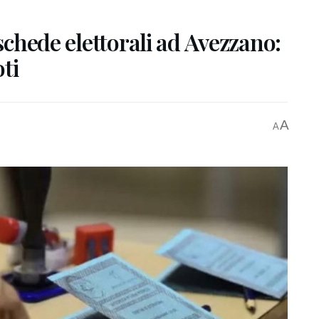
 schede elettorali ad Avezzano:
oti
A
A