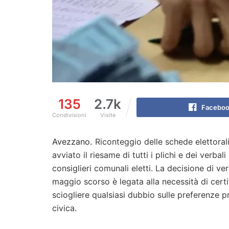
135
2.7k
Faceboo
Condivisioni
Visite
Avezzano.
Riconteggio delle schede elettora
avviato il riesame di tutti i plichi e dei verba
consiglieri comunali eletti. La decisione di ver
maggio scorso è legata alla necessità di certifi
sciogliere qualsiasi dubbio sulle preferenze p
civica.