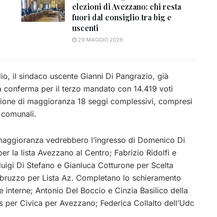
elezioni di Avezzano: chi resta
fuori dal consiglio tra big e
uscenti
29 MAGGIO 2026
lio, il sindaco uscente Gianni Di Pangrazio, già
a conferma per il terzo mandato con 14.419 voti
izione di maggioranza 18 seggi complessivi, compresi
i comunali.
 maggioranza vedrebbero l’ingresso di Domenico Di
er la lista Avezzano al Centro; Fabrizio Ridolfi e
luigi Di Stefano e Gianluca Cotturone per Scelta
’Abruzzo per Lista Az. Completano lo schieramento
 interne; Antonio Del Boccio e Cinzia Basilico della
per Civica per Avezzano; Federica Collalto dell’Udc