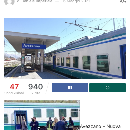
A
di
Daniele Imperiale
6 Maggio 2021
A
47
940
Condivisioni
Visite
Avezzano – Nuova