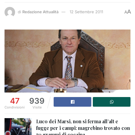
A
di
Redazione Attualità
12 Settembre 2011
A
47
939
Condivisioni
Visite
Luco dei Marsi, non si ferma all’alt e
fugge per i campi: magrebino trovato con
70 grammi di cocaina