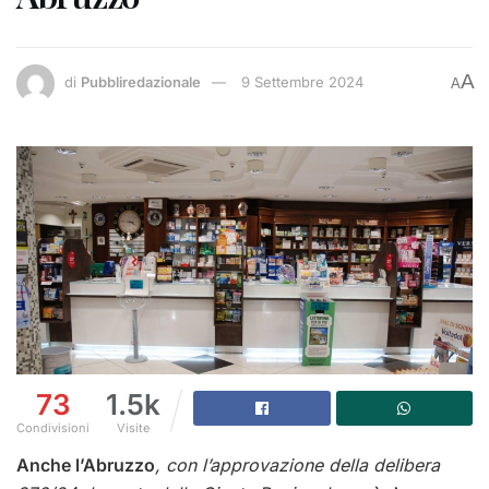
A
di
Pubbliredazionale
9 Settembre 2024
A
73
1.5k
Condivisioni
Visite
Anche l’Abruzzo
, con l’approvazione della delibera