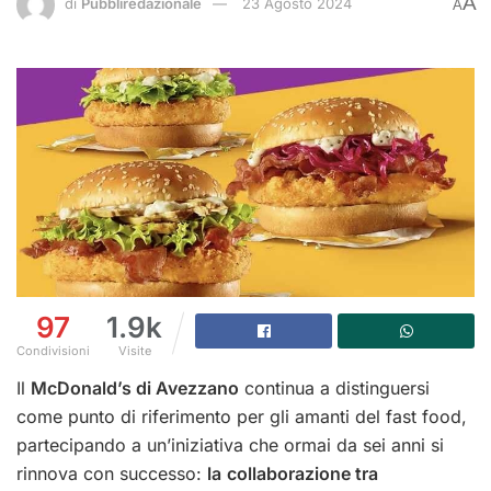
A
di
Pubbliredazionale
23 Agosto 2024
A
97
1.9k
Condivisioni
Visite
Il
McDonald’s di Avezzano
continua a distinguersi
come punto di riferimento per gli amanti del fast food,
partecipando a un’iniziativa che ormai da sei anni si
rinnova con successo:
la
collaborazione tra