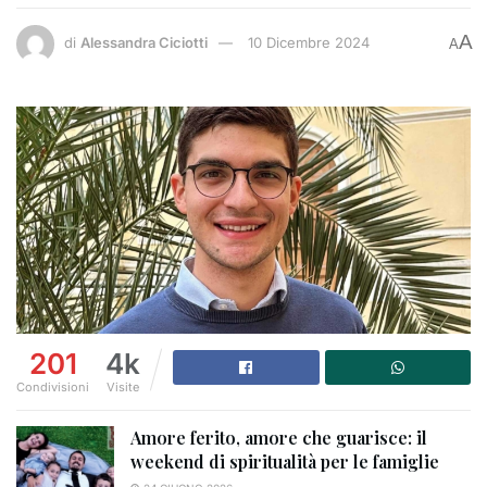
A
di
Alessandra Ciciotti
10 Dicembre 2024
A
201
4k
Condivisioni
Visite
Amore ferito, amore che guarisce: il
weekend di spiritualità per le famiglie