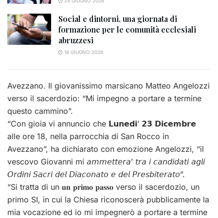
24 GIUGNO 2026
Social e dintorni, una giornata di
formazione per le comunità ecclesiali
abruzzesi
16 GIUGNO 2026
Avezzano. Il giovanissimo marsicano Matteo Angelozzi
verso il sacerdozio: “Mi impegno a portare a termine
questo cammino”.
“Con gioia vi annuncio che 𝗟𝘂𝗻𝗲𝗱𝗶’ 𝟮𝟯 𝗗𝗶𝗰𝗲𝗺𝗯𝗿𝗲
alle ore 18, nella parrocchia di San Rocco in
Avezzano”, ha dichiarato con emozione Angelozzi, “il
vescovo Giovanni mi 𝘢𝘮𝘮𝘦𝘵𝘵𝘦𝘳𝘢’ 𝘵𝘳𝘢 𝘪 𝘤𝘢𝘯𝘥𝘪𝘥𝘢𝘵𝘪 𝘢𝘨𝘭𝘪
𝘖𝘳𝘥𝘪𝘯𝘪 𝘚𝘢𝘤𝘳𝘪 𝘥𝘦𝘭 𝘋𝘪𝘢𝘤𝘰𝘯𝘢𝘵𝘰 𝘦 𝘥𝘦𝘭 𝘗𝘳𝘦𝘴𝘣𝘪𝘵𝘦𝘳𝘢𝘵𝘰”.
“Si tratta di un 𝐮𝐧 𝐩𝐫𝐢𝐦𝐨 𝐩𝐚𝐬𝐬𝐨 verso il sacerdozio, un
primo SI, in cui la Chiesa riconoscerà pubblicamente la
mia vocazione ed io mi impegnerò a portare a termine