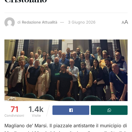
A
di
Redazione Attualità
3 Giugno 2026
A
71
1.4k
Condivisioni
Visite
Magliano de’ Marsi. Il piazzale antistante il municipio di