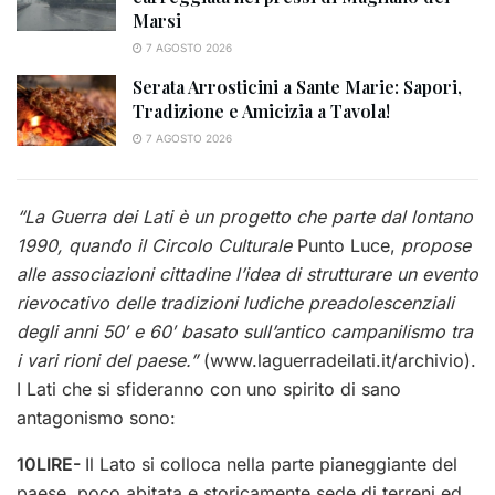
Marsi
7 AGOSTO 2026
Serata Arrosticini a Sante Marie: Sapori,
Tradizione e Amicizia a Tavola!
7 AGOSTO 2026
“La Guerra dei Lati è un progetto che parte dal lontano
1990, quando il Circolo Culturale
Punto Luce,
propose
alle associazioni cittadine l’idea di strutturare un evento
rievocativo delle tradizioni ludiche preadolescenziali
degli anni 50
′
e 60
′
basato sull
’
antico campanilismo tra
i vari rioni del paese.”
(www.laguerradeilati.it/archivio).
I Lati che si sfideranno con uno spirito di sano
antagonismo sono:
10LIRE-
Il Lato si colloca nella parte pianeggiante del
paese, poco abitata e storicamente sede di terreni ed