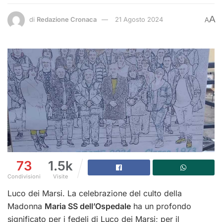
A
di
Redazione Cronaca
21 Agosto 2024
A
73
1.5k
Condivisioni
Visite
Luco dei Marsi. La celebrazione del culto della
Madonna
Maria SS dell’Ospedale
ha un profondo
significato per i fedeli di Luco dei Marsi; per il