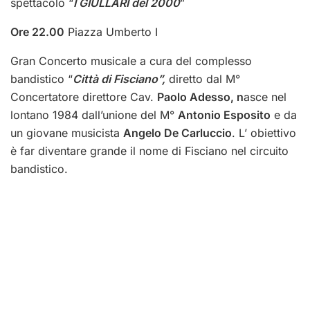
spettacolo “
I GIULLARI del 2000
”
Ore 22.00
Piazza Umberto I
Gran Concerto musicale a cura del complesso
bandistico “
Città di Fisciano”,
diretto dal M°
Concertatore direttore Cav.
Paolo Adesso, n
asce nel
lontano 1984 dall’unione del M°
Antonio Esposito
e da
un giovane musicista
Angelo De Carluccio
. L’ obiettivo
è far diventare grande il nome di Fisciano nel circuito
bandistico.