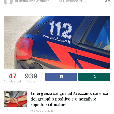
A
di
Redazione Attualità
13 Dicembre 2012
A
47
939
Condivisioni
Visite
Emergenza sangue ad Avezzano, carenza
dei gruppi 0 positivo e 0 negativo:
appello ai donatori
8 AGOSTO 2026