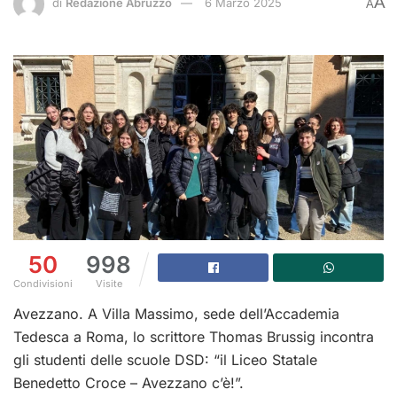
A
di
Redazione Abruzzo
6 Marzo 2025
A
50
998
Condivisioni
Visite
Avezzano. A Villa Massimo, sede dell’Accademia
Tedesca a Roma, lo scrittore Thomas Brussig incontra
gli studenti delle scuole DSD: “il
Liceo Statale
Benedetto Croce – Avezzano c’è!”.