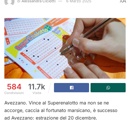
A
di
Alessandra Ciciotti
6 Marzo 2025
A
584
11.7k
Condivisioni
Visite
Avezzano. Vince al Superenalotto ma non se ne
accorge, caccia al fortunato marsicano, è successo
ad Avezzano: estrazione del 20 dicembre.