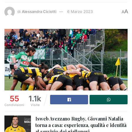
A
di
Alessandra Ciciotti
6 Marzo 2023
A
55
1.1k
Condivisioni
Visite
Isweb Avezzano Rugby, Giovanni Natalia
torna a casa: esperienza, qualità e identità
al servizio dei gialloneri