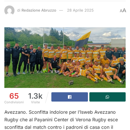
A
di
Redazione Abruzzo
28 Aprile 2025
A
65
1.3k
Condivisioni
Visite
Avezzano. Sconfitta indolore per l’Isweb Avezzano
Rugby che al Payanini Center di Verona Rugby esce
sconfitta dal match contro i padroni di casa con il