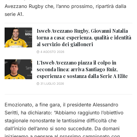
Avezzano Rugby che, l’anno prossimo, ripartirà dalla
serie A1.
Isweb Avezzano Rugby, Giovanni Natalia
torna a casa: esperienza, qualità e identità
al servizio dei gialloneri
4 AGOSTO 2026
L’Isweb Avezzano piazza il colpo in
seconda linea: arriva Santiago Ruiz,
esperienza e sostanza dalla Serie A Elite
31 LUGLIO 2026
Emozionato, a fine gara, il presidente Alessandro
Seritti, ha dichiarato: “Abbiamo raggiunto l’obiettivo
stagionale nonostante le tantissime difficoltà che
dall’inizio dell’anno si sono succedute. Da domani
inizieremo a pensare al prossimo campionato con