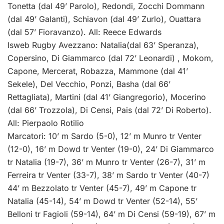
Tonetta (dal 49’ Parolo), Redondi, Zocchi Dommann
(dal 49’ Galanti), Schiavon (dal 49’ Zurlo), Ouattara
(dal 57’ Fioravanzo). All: Reece Edwards
Isweb Rugby Avezzano: Natalia(dal 63’ Speranza),
Copersino, Di Giammarco (dal 72’ Leonardi) , Mokom,
Capone, Mercerat, Robazza, Mammone (dal 41’
Sekele), Del Vecchio, Ponzi, Basha (dal 66’
Rettagliata), Martini (dal 41’ Giangregorio), Mocerino
(dal 66’ Trozzola), Di Censi, Pais (dal 72’ Di Roberto).
All: Pierpaolo Rotilio
Marcatori: 10’ m Sardo (5-0), 12’ m Munro tr Venter
(12-0), 16’ m Dowd tr Venter (19-0), 24’ Di Giammarco
tr Natalia (19-7), 36’ m Munro tr Venter (26-7), 31’ m
Ferreira tr Venter (33-7), 38’ m Sardo tr Venter (40-7)
44’ m Bezzolato tr Venter (45-7), 49’ m Capone tr
Natalia (45-14), 54’ m Dowd tr Venter (52-14), 55’
Belloni tr Fagioli (59-14), 64’ m Di Censi (59-19), 67’ m