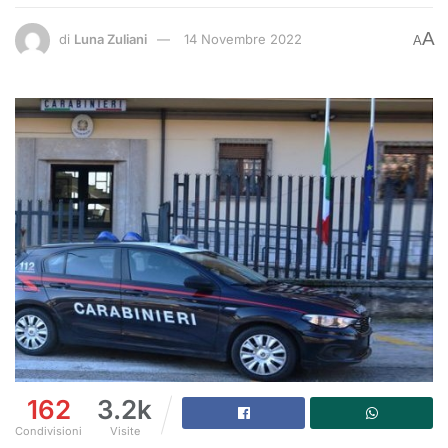
A
di
Luna Zuliani
14 Novembre 2022
A
162
3.2k
Condivisioni
Visite