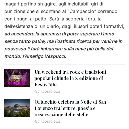
magari perfino sfuggire, agli ineluttabili giri di
punizione che si scontano al “Campaccio” correndo
con i pugni al petto. Sarà la scoperta fortuita
dell’esistenza di un diario, dagli illusori poteri formativi,
ad accendere la speranza di poter superare l’anno
senza tanto patire, ma l’ostinata ricerca per venirne in
possesso li farà imbarcare sulla nave più bella del
mondo: l’Amerigo Vespucci.
Un weekend tra rock e tradizioni
popolari chiude la X edizione di
Festiv’Alba
7 AGOSTO 2026
Ortucchio celebra la Notte di San
Lorenzo tra letture, poesia e
osservazione delle stelle
7 AGOSTO 2026