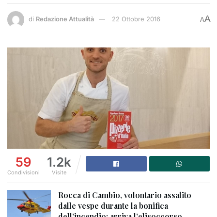
A
di
Redazione Attualità
22 Ottobre 2016
A
59
1.2k
Condivisioni
Visite
Rocca di Cambio, volontario assalito
dalle vespe durante la bonifica
dell’incendio: arriva l’elisoccorso