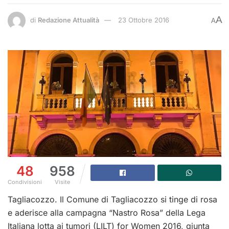
A
di
Redazione Attualità
23 Ottobre 2016
A
48
958
Condivisioni
Visite
Tagliacozzo. Il Comune di Tagliacozzo si tinge di rosa
e aderisce alla campagna “Nastro Rosa” della Lega
Italiana lotta ai tumori (LILT) for Women 2016, giunta