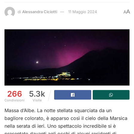
A
di
Alessandra Ciciotti
11 Maggio 2024
A
266
5.3k
Condivisioni
Visite
Massa d’Albe. La notte stellata squarciata da un
bagliore colorato, è apparso così il cielo della Marsica
nella serata di ieri. Uno spettacolo incredibile si è
presentato davanti agli occhi di alcuni residenti di