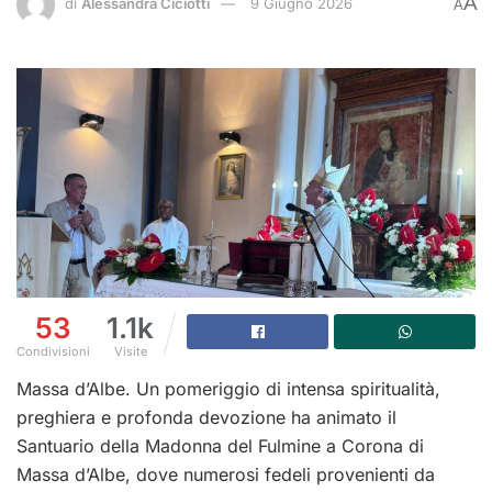
A
di
Alessandra Ciciotti
9 Giugno 2026
A
53
1.1k
Condivisioni
Visite
Massa d’Albe. Un pomeriggio di intensa spiritualità,
preghiera e profonda devozione ha animato il
Santuario della Madonna del Fulmine a Corona di
Massa d’Albe, dove numerosi fedeli provenienti da