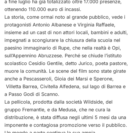
a fine luglio ha già totalizzato oltre 17.000 presenze,
ottenendo 110.000 euro di incassi.
La storia, come ormai noto al grande pubblico, vede i
protagonisti Antonio Albanese e Virginia Raffaele,
insieme ad un cast di non attori locali, bambini e adulti,
impegnati a scongiurare la chiusura della scuola nel
paesino immaginario di Rupe, che nella realtà è Opi,
sull’Appennino Abruzzese. Perché se chiude l’istituto
scolastico Cesidio Gentile, detto Jurico, poeta pastore,
muore la comunità. Le scene del film sono state girate
anche a
Pescasseroli
,
Gioia dei Marsi
e Sperone,
Villetta Barrea
,
Civitella Alfedena
, sul
lago di Barrea
e
a
Passo Godi
di Scanno.
La pellicola, prodotta dalla società Wildside, del
gruppo Fremantle, e da Medusa, che ne cura la
distribuzione, è stata diffusa negli ultimi 5 mesi da una
imponente e contagiosa promozione verso il pubblico.
Un mondo a parte continua la sua ampia