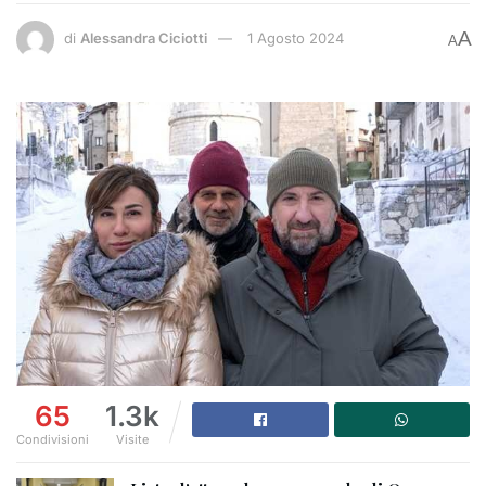
A
di
Alessandra Ciciotti
1 Agosto 2024
A
65
1.3k
Condivisioni
Visite