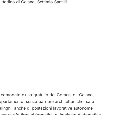
ttadino di Celano, Settimio Santilli.
 comodato d’uso gratuito dai Comuni di: Celano,
ppartamento, senza barriere architettoniche, sarà
alinghi, anche di postazioni lavorative autonome
elavoro e/o tirocini formativi, di impianto di domotica