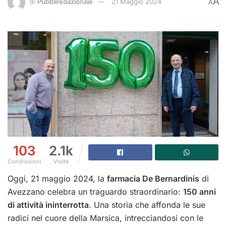
A
di
Pubbliredazionale
21 Maggio 2024
A
103
2.1k
Condivisioni
Visite
Oggi, 21 maggio 2024, la
farmacia De Bernardinis
di
Avezzano celebra un traguardo straordinario:
150 anni
di attività ininterrotta
. Una storia che affonda le sue
radici nel cuore della Marsica, intrecciandosi con le