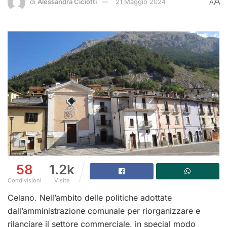
A
di
Alessandra Ciciotti
21 Maggio 2024
A
58
1.2k
Condivisioni
Visite
Celano. Nell’ambito delle politiche adottate
dall’amministrazione comunale per riorganizzare e
rilanciare il settore commerciale, in special modo