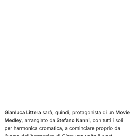
Gianluca Littera
sarà, quindi, protagonista di un
Movie
Medley
, arrangiato da
Stefano Nanni
, con tutti i soli
per harmonica cromatica, a cominciare proprio da
l’uomo dell’harmonica di C’era una volta il west.