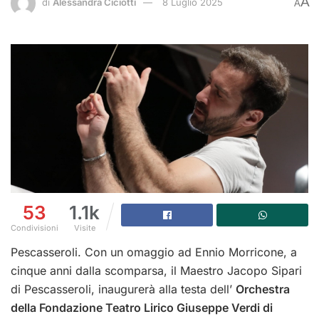
A
di
Alessandra Ciciotti
8 Luglio 2025
A
53
1.1k
Condivisioni
Visite
Pescasseroli. Con un omaggio ad Ennio Morricone, a
cinque anni dalla scomparsa, il Maestro Jacopo Sipari
di Pescasseroli, inaugurerà alla testa dell’
Orchestra
della Fondazione Teatro Lirico Giuseppe Verdi di