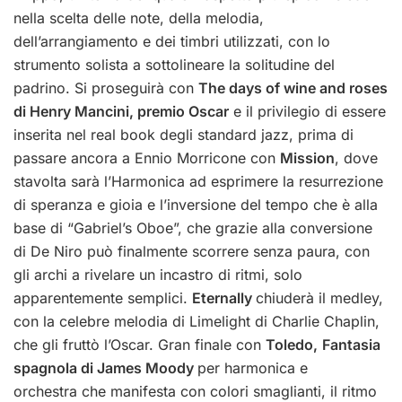
nella scelta delle note, della melodia,
dell’arrangiamento e dei timbri utilizzati, con lo
strumento solista a sottolineare la solitudine del
padrino. Si proseguirà con
The days of wine and roses
di Henry Mancini, premio Oscar
e il privilegio di essere
inserita nel real book degli standard jazz, prima di
passare ancora a Ennio Morricone con
Mission
, dove
stavolta sarà l’Harmonica ad esprimere la resurrezione
di speranza e gioia e l’inversione del tempo che è alla
base di “Gabriel’s Oboe”, che grazie alla conversione
di De Niro può finalmente scorrere senza paura, con
gli archi a rivelare un incastro di ritmi, solo
apparentemente semplici.
Eternally
chiuderà il medley,
con la celebre melodia di Limelight di Charlie Chaplin,
che gli fruttò l’Oscar. Gran finale con
Toledo,
Fantasia
spagnola di James Moody
per harmonica e
orchestra che manifesta con colori smaglianti, il ritmo