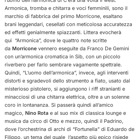
Armonica, tromba e chitarra e voci femminili, sono il
marchio di fabbrica del primo Morricone, esaltano
brani leggendari, cesellati con meticolosa accuratezza
ed effetti genialmente spiazzanti. Littera evocherà
qui “Armonica”, dove le quattro note scritte
da
Morricone
vennero eseguite da Franco De Gemini
con un’armonica cromatica in Sib, con un piccolo
riverbero per farlo sembrare vagamente spettrale.
Quindi, “L’uomo dell’armonica”, invece, agli interventi
distorti e sgradevoli dello strumento a fiato, usato dal
misterioso pistolero, si aggiungono i riff stranianti e
minacciosi di una chitarra elettrica, oltre a un solenne
coro in lontananza. Si passerà quindi all’amico
magico,
Nino Rota
e al suo mix di classica lounge e
musica da circo di Otto e mezzo, quindi il Padrino,
dove l’orchestrina di archi di “Fortunella” di Eduardo de
Filippo, un tema del quale l’aspetto più epico risiede