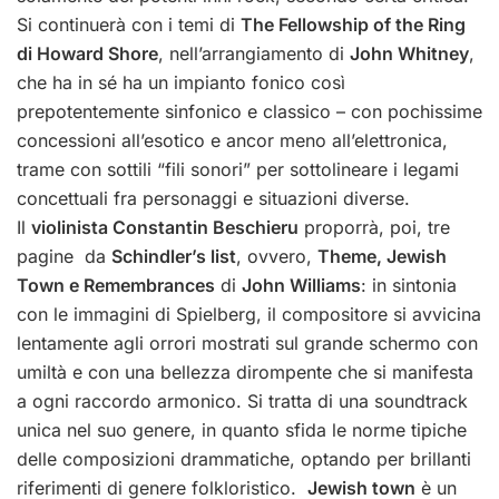
Si continuerà con i temi di
The Fellowship of the Ring
di Howard Shore
, nell’arrangiamento di
John Whitney
,
che ha in sé ha un impianto fonico così
prepotentemente sinfonico e classico – con pochissime
concessioni all’esotico e ancor meno all’elettronica,
trame con sottili “fili sonori” per sottolineare i legami
concettuali fra personaggi e situazioni diverse.
Il
violinista Constantin Beschieru
proporrà, poi, tre
pagine da
Schindler’s list
, ovvero,
Theme, Jewish
Town e Remembrances
di
John Williams
: in sintonia
con le immagini di Spielberg, il compositore si avvicina
lentamente agli orrori mostrati sul grande schermo con
umiltà e con una bellezza dirompente che si manifesta
a ogni raccordo armonico. Si tratta di una soundtrack
unica nel suo genere, in quanto sfida le norme tipiche
delle composizioni drammatiche, optando per brillanti
riferimenti di genere folkloristico.
Jewish town
è un