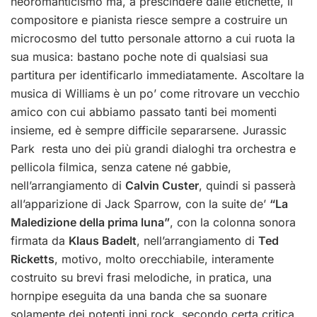
neoromanticismo ma, a prescindere dalle etichette, il
compositore e pianista riesce sempre a costruire un
microcosmo del tutto personale attorno a cui ruota la
sua musica: bastano poche note di qualsiasi sua
partitura per identificarlo immediatamente. Ascoltare la
musica di Williams è un po’ come ritrovare un vecchio
amico con cui abbiamo passato tanti bei momenti
insieme, ed è sempre difficile separarsene. Jurassic
Park resta uno dei più grandi dialoghi tra orchestra e
pellicola filmica, senza catene né gabbie,
nell’arrangiamento di
Calvin Custer
, quindi si passerà
all’apparizione di Jack Sparrow, con la suite de’
“La
Maledizione della prima luna”
, con la colonna sonora
firmata da
Klaus Badelt
, nell’arrangiamento di
Ted
Ricketts
, motivo, molto orecchiabile, interamente
costruito su brevi frasi melodiche, in pratica, una
hornpipe eseguita da una banda che sa suonare
solamente dei potenti inni rock, secondo certa critica.