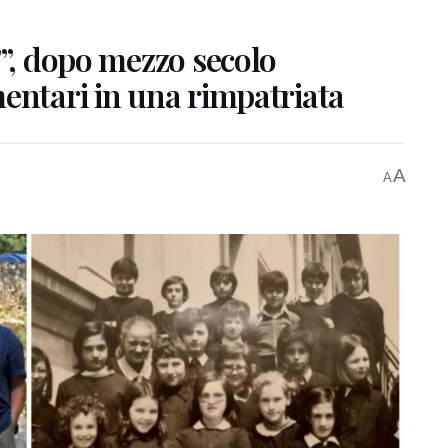
?”, dopo mezzo secolo
entari in una rimpatriata
A
A