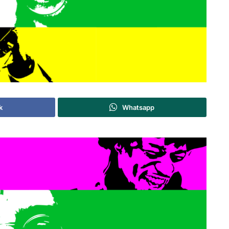
k
Whatsapp