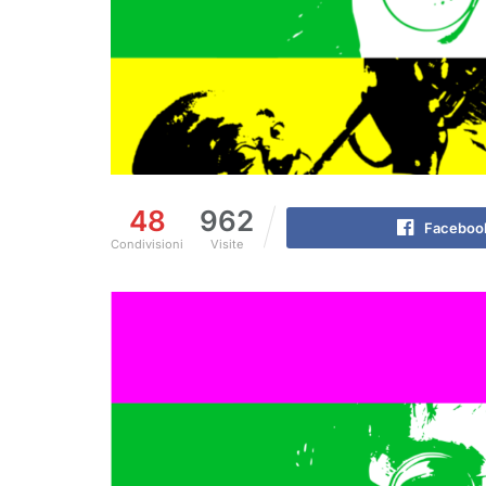
48
962
Faceboo
Condivisioni
Visite