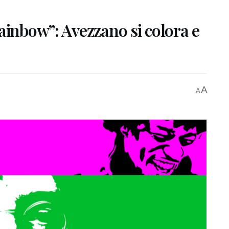
ainbow”: Avezzano si colora e
A
A