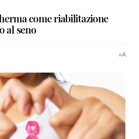
scherma come riabilitazione
o al seno
A
A