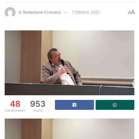
A
di
Redazione Cronaca
1 Ottobre 2021
A
48
953
Condivisioni
Visite