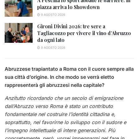
A Pescina lo sport abbatte le barriere: in
piazza arriva lo Showdown
9 AGOSTO 2026
Gironi Divini 2026: tre sere a
Tagliacozzo per vivere il vino d’Abruzzo
da ogni lato
9 AGOSTO 2026
Abruzzese trapiantato a Roma con il cuore sempre alla
sua città d’origine. In che modo se verrà eletto
rappresenterà gli abruzzesi nella capitale?
Anzitutto ricordando che un secolo di emigrazione
dall’Abruzzo verso Roma è stato un contributo
fondamentale nel costruire l’identità cittadina e,
soprattutto, nel favorirne lo sviluppo con il sudore e
l’impegno intellettuale di intere generazioni. Più
concretamente, però, vorrei impegnarmi nel fare in