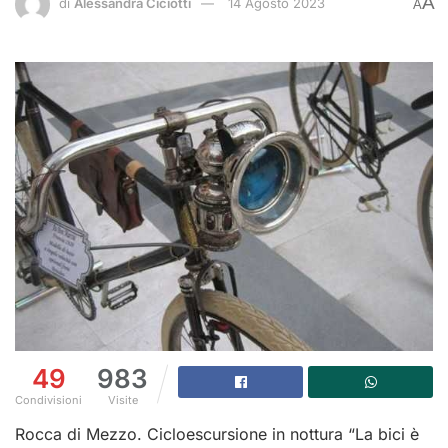
A
di
Alessandra Ciciotti
14 Agosto 2023
A
49
983
Condivisioni
Visite
Rocca di Mezzo. Cicloescursione in nottura “La bici è