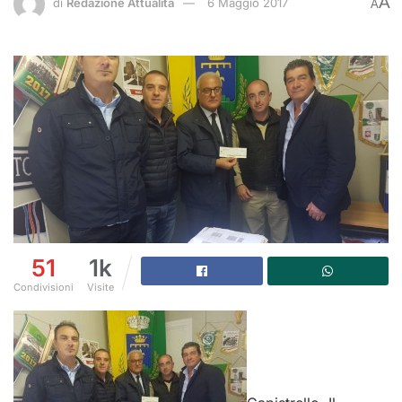
A
di
Redazione Attualità
6 Maggio 2017
A
51
1k
Condivisioni
Visite