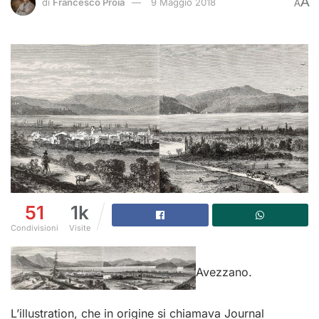
A
di
Francesco Proia
9 Maggio 2018
A
51
1k
Condivisioni
Visite
Avezzano.
L’illustration, che in origine si chiamava Journal